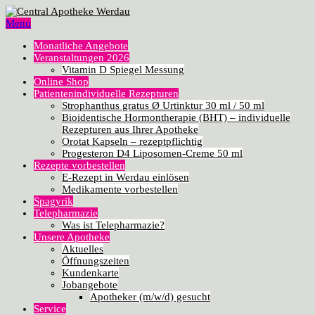
Menu
Monatliche Angebote
Veranstaltungen 2026
Vitamin D Spiegel Messung
Online Shop
Patientenindividuelle Rezepturen
Strophanthus gratus Ø Urtinktur 30 ml / 50 ml
Bioidentische Hormontherapie (BHT) – individuelle
Rezepturen aus Ihrer Apotheke
Orotat Kapseln – rezeptpflichtig
Progesteron D4 Liposomen-Creme 50 ml
Rezepte vorbestellen
E-Rezept in Werdau einlösen
Medikamente vorbestellen
Spagyrik
Telepharmazie
Was ist Telepharmazie?
Unsere Apotheke
Aktuelles
Öffnungszeiten
Kundenkarte
Jobangebote
Apotheker (m/w/d) gesucht
Service