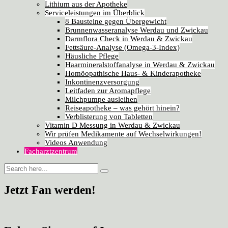
Lithium aus der Apotheke
Serviceleistungen im Überblick
8 Bausteine gegen Übergewicht
Brunnenwasseranalyse Werdau und Zwickau
Darmflora Check in Werdau & Zwickau
Fettsäure-Analyse (Omega-3-Index)
Häusliche Pflege
Haarmineralstoffanalyse in Werdau & Zwickau
Homöopathische Haus- & Kinderapotheke
Inkontinenzversorgung
Leitfaden zur Aromapflege
Milchpumpe ausleihen
Reiseapotheke – was gehört hinein?
Verblisterung von Tabletten
Vitamin D Messung in Werdau & Zwickau
Wir prüfen Medikamente auf Wechselwirkungen!
Videos Anwendung
Facharztzentrum
Jetzt Fan werden!