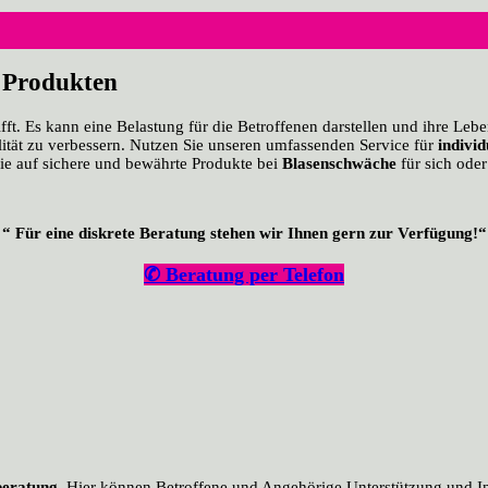
 Produkten
ifft. Es kann eine Belastung für die Betroffenen darstellen und ihre Le
ität zu verbessern. Nutzen Sie unseren umfassenden Service für
indivi
e auf sichere und bewährte Produkte bei
Blasenschwäche
für sich oder
“ Für eine diskrete Beratung stehen wir Ihnen gern zur Verfügung!“
✆
Beratung per Telefon
beratung
. Hier können Betroffene und Angehörige Unterstützung und I