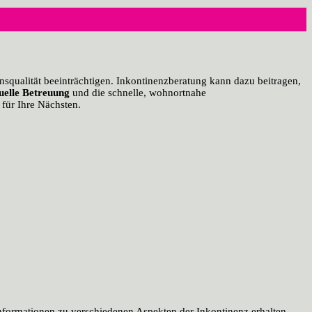
bensqualität beeinträchtigen. Inkontinenzberatung kann dazu beitragen,
duelle Betreuung
und die schnelle, wohnortnahe
 für Ihre Nächsten.
nformationen zu verschiedenen Aspekten der Inkontinenz erhalten,