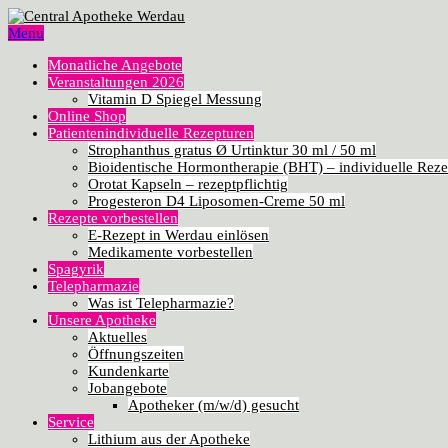
Menu
Monatliche Angebote
Veranstaltungen 2026
Vitamin D Spiegel Messung
Online Shop
Patientenindividuelle Rezepturen
Strophanthus gratus Ø Urtinktur 30 ml / 50 ml
Bioidentische Hormontherapie (BHT) – individuelle Reze
Orotat Kapseln – rezeptpflichtig
Progesteron D4 Liposomen-Creme 50 ml
Rezepte vorbestellen
E-Rezept in Werdau einlösen
Medikamente vorbestellen
Spagyrik
Telepharmazie
Was ist Telepharmazie?
Unsere Apotheke
Aktuelles
Öffnungszeiten
Kundenkarte
Jobangebote
Apotheker (m/w/d) gesucht
Service
Lithium aus der Apotheke