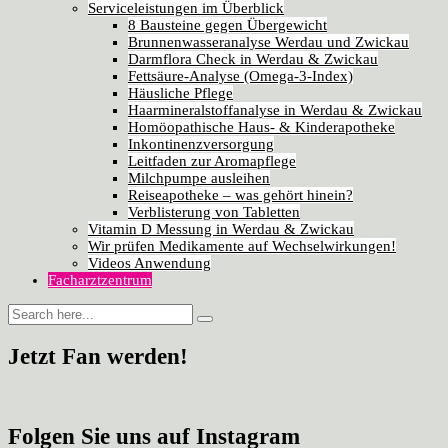
Serviceleistungen im Überblick
8 Bausteine gegen Übergewicht
Brunnenwasseranalyse Werdau und Zwickau
Darmflora Check in Werdau & Zwickau
Fettsäure-Analyse (Omega-3-Index)
Häusliche Pflege
Haarmineralstoffanalyse in Werdau & Zwickau
Homöopathische Haus- & Kinderapotheke
Inkontinenzversorgung
Leitfaden zur Aromapflege
Milchpumpe ausleihen
Reiseapotheke – was gehört hinein?
Verblisterung von Tabletten
Vitamin D Messung in Werdau & Zwickau
Wir prüfen Medikamente auf Wechselwirkungen!
Videos Anwendung
Facharztzentrum
Jetzt Fan werden!
Folgen Sie uns auf Instagram