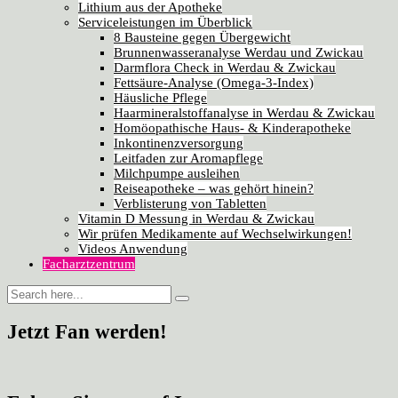
Lithium aus der Apotheke
Serviceleistungen im Überblick
8 Bausteine gegen Übergewicht
Brunnenwasseranalyse Werdau und Zwickau
Darmflora Check in Werdau & Zwickau
Fettsäure-Analyse (Omega-3-Index)
Häusliche Pflege
Haarmineralstoffanalyse in Werdau & Zwickau
Homöopathische Haus- & Kinderapotheke
Inkontinenzversorgung
Leitfaden zur Aromapflege
Milchpumpe ausleihen
Reiseapotheke – was gehört hinein?
Verblisterung von Tabletten
Vitamin D Messung in Werdau & Zwickau
Wir prüfen Medikamente auf Wechselwirkungen!
Videos Anwendung
Facharztzentrum
Jetzt Fan werden!