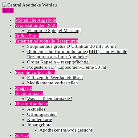
Menu
Monatliche Angebote
Veranstaltungen 2026
Vitamin D Spiegel Messung
Online Shop
Patientenindividuelle Rezepturen
Strophanthus gratus Ø Urtinktur 30 ml / 50 ml
Bioidentische Hormontherapie (BHT) – individuelle
Rezepturen aus Ihrer Apotheke
Orotat Kapseln – rezeptpflichtig
Progesteron D4 Liposomen-Creme 50 ml
Rezepte vorbestellen
E-Rezept in Werdau einlösen
Medikamente vorbestellen
Spagyrik
Telepharmazie
Was ist Telepharmazie?
Unsere Apotheke
Aktuelles
Öffnungszeiten
Kundenkarte
Jobangebote
Apotheker (m/w/d) gesucht
Service