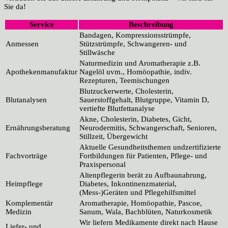
Sie da!
Service
Beschreibung
Bandagen, Kompressionsstrümpfe,
Anmessen
Stützstrümpfe, Schwangeren- und
Stillwäsche
Naturmedizin und Aromatherapie z.B.
Apothekenmanufaktur
Nagelöl uvm., Homöopathie, indiv.
Rezepturen, Teemischungen
Blutzuckerwerte, Cholesterin,
Blutanalysen
Sauerstoffgehalt, Blutgruppe, Vitamin D,
vertiefte Blutfettanalyse
Akne, Cholesterin, Diabetes, Gicht,
Ernährungsberatung
Neurodermitis, Schwangerschaft, Senioren,
Stillzeit, Übergewicht
Aktuelle Gesundheitsthemen undzertifizierte
Fachvorträge
Fortbildungen für Patienten, Pflege- und
Praxispersonal
Altenpflegerin berät zu Aufbaunahrung,
Heimpflege
Diabetes, Inkontinenzmaterial,
(Mess-)Geräten und Pflegehilfsmittel
Komplementär
Aromatherapie, Homöopathie, Pascoe,
Medizin
Sanum, Wala, Bachblüten, Naturkosmetik
Wir liefern Medikamente direkt nach Hause
Liefer- und