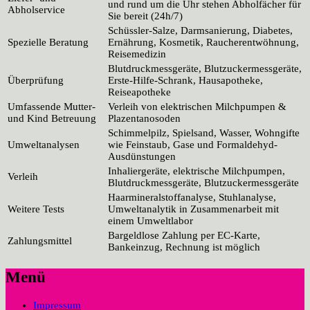
und rund um die Uhr stehen Abholfächer für
Abholservice
Sie bereit (24h/7)
Schüssler-Salze, Darmsanierung, Diabetes,
Spezielle Beratung
Ernährung, Kosmetik, Raucherentwöhnung,
Reisemedizin
Blutdruckmessgeräte, Blutzuckermessgeräte,
Überprüfung
Erste-Hilfe-Schrank, Hausapotheke,
Reiseapotheke
Umfassende Mutter-
Verleih von elektrischen Milchpumpen &
und Kind Betreuung
Plazentanosoden
Schimmelpilz, Spielsand, Wasser, Wohngifte
Umweltanalysen
wie Feinstaub, Gase und Formaldehyd-
Ausdünstungen
Inhaliergeräte, elektrische Milchpumpen,
Verleih
Blutdruckmessgeräte, Blutzuckermessgeräte
Haarmineralstoffanalyse, Stuhlanalyse,
Weitere Tests
Umweltanalytik in Zusammenarbeit mit
einem Umweltlabor
Bargeldlose Zahlung per EC-Karte,
Zahlungsmittel
Bankeinzug, Rechnung ist möglich
Menü
Impressum