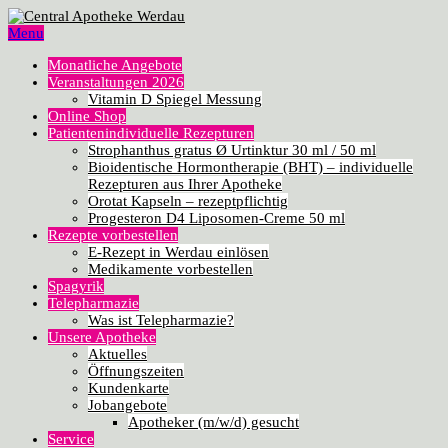
Menu
Monatliche Angebote
Veranstaltungen 2026
Vitamin D Spiegel Messung
Online Shop
Patientenindividuelle Rezepturen
Strophanthus gratus Ø Urtinktur 30 ml / 50 ml
Bioidentische Hormontherapie (BHT) – individuelle
Rezepturen aus Ihrer Apotheke
Orotat Kapseln – rezeptpflichtig
Progesteron D4 Liposomen-Creme 50 ml
Rezepte vorbestellen
E-Rezept in Werdau einlösen
Medikamente vorbestellen
Spagyrik
Telepharmazie
Was ist Telepharmazie?
Unsere Apotheke
Aktuelles
Öffnungszeiten
Kundenkarte
Jobangebote
Apotheker (m/w/d) gesucht
Service