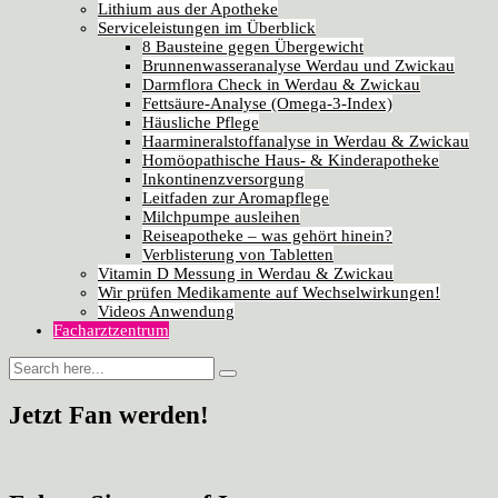
Lithium aus der Apotheke
Serviceleistungen im Überblick
8 Bausteine gegen Übergewicht
Brunnenwasseranalyse Werdau und Zwickau
Darmflora Check in Werdau & Zwickau
Fettsäure-Analyse (Omega-3-Index)
Häusliche Pflege
Haarmineralstoffanalyse in Werdau & Zwickau
Homöopathische Haus- & Kinderapotheke
Inkontinenzversorgung
Leitfaden zur Aromapflege
Milchpumpe ausleihen
Reiseapotheke – was gehört hinein?
Verblisterung von Tabletten
Vitamin D Messung in Werdau & Zwickau
Wir prüfen Medikamente auf Wechselwirkungen!
Videos Anwendung
Facharztzentrum
Jetzt Fan werden!