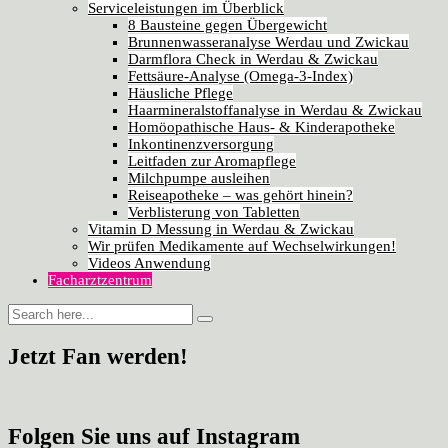
Serviceleistungen im Überblick
8 Bausteine gegen Übergewicht
Brunnenwasseranalyse Werdau und Zwickau
Darmflora Check in Werdau & Zwickau
Fettsäure-Analyse (Omega-3-Index)
Häusliche Pflege
Haarmineralstoffanalyse in Werdau & Zwickau
Homöopathische Haus- & Kinderapotheke
Inkontinenzversorgung
Leitfaden zur Aromapflege
Milchpumpe ausleihen
Reiseapotheke – was gehört hinein?
Verblisterung von Tabletten
Vitamin D Messung in Werdau & Zwickau
Wir prüfen Medikamente auf Wechselwirkungen!
Videos Anwendung
Facharztzentrum
Jetzt Fan werden!
Folgen Sie uns auf Instagram