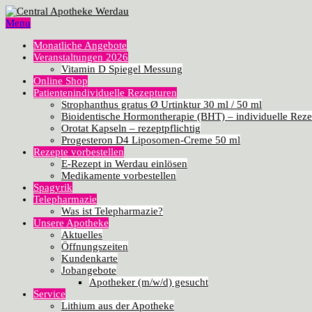
Menu
Monatliche Angebote
Veranstaltungen 2026
Vitamin D Spiegel Messung
Online Shop
Patientenindividuelle Rezepturen
Strophanthus gratus Ø Urtinktur 30 ml / 50 ml
Bioidentische Hormontherapie (BHT) – individuelle Reze
Orotat Kapseln – rezeptpflichtig
Progesteron D4 Liposomen-Creme 50 ml
Rezepte vorbestellen
E-Rezept in Werdau einlösen
Medikamente vorbestellen
Spagyrik
Telepharmazie
Was ist Telepharmazie?
Unsere Apotheke
Aktuelles
Öffnungszeiten
Kundenkarte
Jobangebote
Apotheker (m/w/d) gesucht
Service
Lithium aus der Apotheke