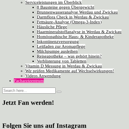
Serviceleistungen im Überblick
8 Bausteine gegen Übergewicht
Brunnenwasseranalyse Werdau und Zwickau
Darmflora Check in Werdau & Zwickau
Fettsäure-Analyse (Omega-3-Index)
Häusliche Pflege
Haarmineralstoffanalyse in Werdau & Zwickau
Homöopathische Haus- & Kinderapotheke
Inkontinenzversorgung
Leitfaden zur Aromapflege
Milchpumpe ausleihen
Reiseapotheke – was gehört hinein?
Verblisterung von Tabletten
Vitamin D Messung in Werdau & Zwickau
Wir prüfen Medikamente auf Wechselwirkungen!
Videos Anwendung
Facharztzentrum
Jetzt Fan werden!
Folgen Sie uns auf Instagram