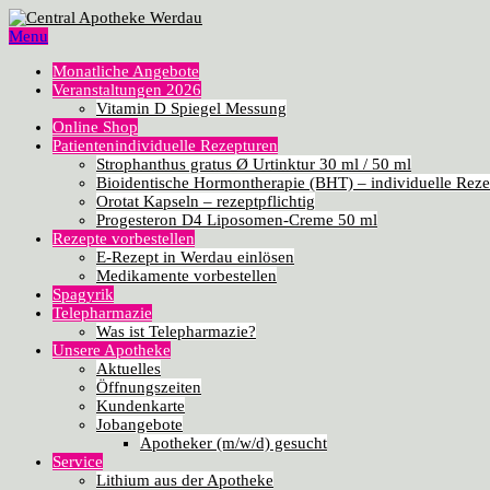
Menu
Monatliche Angebote
Veranstaltungen 2026
Vitamin D Spiegel Messung
Online Shop
Patientenindividuelle Rezepturen
Strophanthus gratus Ø Urtinktur 30 ml / 50 ml
Bioidentische Hormontherapie (BHT) – individuelle Reze
Orotat Kapseln – rezeptpflichtig
Progesteron D4 Liposomen-Creme 50 ml
Rezepte vorbestellen
E-Rezept in Werdau einlösen
Medikamente vorbestellen
Spagyrik
Telepharmazie
Was ist Telepharmazie?
Unsere Apotheke
Aktuelles
Öffnungszeiten
Kundenkarte
Jobangebote
Apotheker (m/w/d) gesucht
Service
Lithium aus der Apotheke