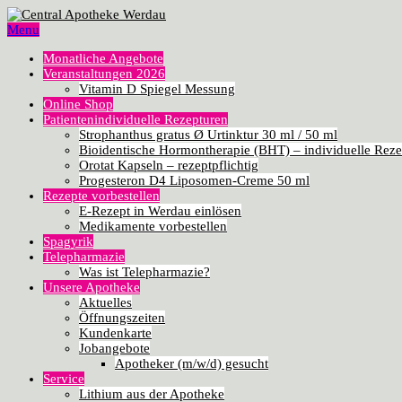
Menu
Monatliche Angebote
Veranstaltungen 2026
Vitamin D Spiegel Messung
Online Shop
Patientenindividuelle Rezepturen
Strophanthus gratus Ø Urtinktur 30 ml / 50 ml
Bioidentische Hormontherapie (BHT) – individuelle Reze
Orotat Kapseln – rezeptpflichtig
Progesteron D4 Liposomen-Creme 50 ml
Rezepte vorbestellen
E-Rezept in Werdau einlösen
Medikamente vorbestellen
Spagyrik
Telepharmazie
Was ist Telepharmazie?
Unsere Apotheke
Aktuelles
Öffnungszeiten
Kundenkarte
Jobangebote
Apotheker (m/w/d) gesucht
Service
Lithium aus der Apotheke