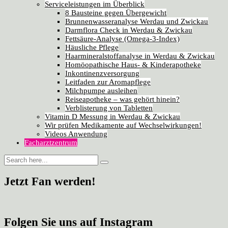
Serviceleistungen im Überblick
8 Bausteine gegen Übergewicht
Brunnenwasseranalyse Werdau und Zwickau
Darmflora Check in Werdau & Zwickau
Fettsäure-Analyse (Omega-3-Index)
Häusliche Pflege
Haarmineralstoffanalyse in Werdau & Zwickau
Homöopathische Haus- & Kinderapotheke
Inkontinenzversorgung
Leitfaden zur Aromapflege
Milchpumpe ausleihen
Reiseapotheke – was gehört hinein?
Verblisterung von Tabletten
Vitamin D Messung in Werdau & Zwickau
Wir prüfen Medikamente auf Wechselwirkungen!
Videos Anwendung
Facharztzentrum
Jetzt Fan werden!
Folgen Sie uns auf Instagram