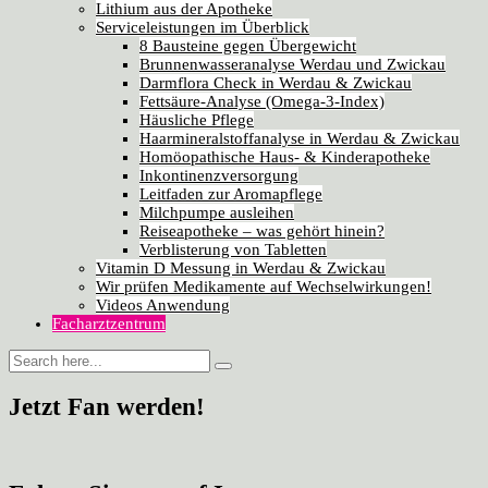
Lithium aus der Apotheke
Serviceleistungen im Überblick
8 Bausteine gegen Übergewicht
Brunnenwasseranalyse Werdau und Zwickau
Darmflora Check in Werdau & Zwickau
Fettsäure-Analyse (Omega-3-Index)
Häusliche Pflege
Haarmineralstoffanalyse in Werdau & Zwickau
Homöopathische Haus- & Kinderapotheke
Inkontinenzversorgung
Leitfaden zur Aromapflege
Milchpumpe ausleihen
Reiseapotheke – was gehört hinein?
Verblisterung von Tabletten
Vitamin D Messung in Werdau & Zwickau
Wir prüfen Medikamente auf Wechselwirkungen!
Videos Anwendung
Facharztzentrum
Jetzt Fan werden!