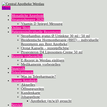
Menu
Monatliche Angebote
Veranstaltungen 2026
Vitamin D Spiegel Messung
Online Shop
Patientenindividuelle Rezepturen
Strophanthus gratus Ø Urtinktur 30 ml / 50 ml
Bioidentische Hormontherapie (BHT) – individuelle
Rezepturen aus Ihrer Apotheke
Orotat Kapseln – rezeptpflichtig
Progesteron D4 Liposomen-Creme 50 ml
Rezepte vorbestellen
E-Rezept in Werdau einlösen
Medikamente vorbestellen
Spagyrik
Telepharmazie
Was ist Telepharmazie?
Unsere Apotheke
Aktuelles
Öffnungszeiten
Kundenkarte
Jobangebote
Apotheker (m/w/d) gesucht
Service