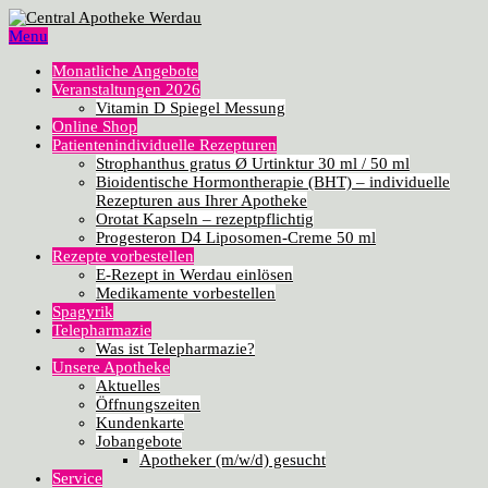
Menu
Monatliche Angebote
Veranstaltungen 2026
Vitamin D Spiegel Messung
Online Shop
Patientenindividuelle Rezepturen
Strophanthus gratus Ø Urtinktur 30 ml / 50 ml
Bioidentische Hormontherapie (BHT) – individuelle
Rezepturen aus Ihrer Apotheke
Orotat Kapseln – rezeptpflichtig
Progesteron D4 Liposomen-Creme 50 ml
Rezepte vorbestellen
E-Rezept in Werdau einlösen
Medikamente vorbestellen
Spagyrik
Telepharmazie
Was ist Telepharmazie?
Unsere Apotheke
Aktuelles
Öffnungszeiten
Kundenkarte
Jobangebote
Apotheker (m/w/d) gesucht
Service