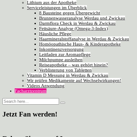
Lithium aus der Apotheke
Serviceleistungen im Überblick
8 Bausteine gegen Übergewicht
Brunnenwasseranalyse Werdau und Zwickau
Darmflora Check in Werdau & Zwickau
Fettsäure-Analyse (Omega-3-Index)
Häusliche Pflege
Haarmineralstoffanalyse in Werdau & Zwickau
Homöopathische Haus- & Kinderapotheke
Inkontinenzversorgung
Leitfaden zur Aromapflege
Milchpumpe ausleihen
Reiseapotheke – was gehört hinein?
Verblisterung von Tabletten
Vitamin D Messung in Werdau & Zwickau
Wir prüfen Medikamente auf Wechselwirkungen!
Videos Anwendung
Facharztzentrum
Jetzt Fan werden!